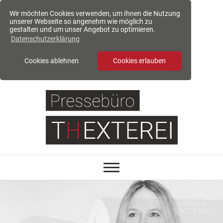
Wir möchten Cookies verwenden, um Ihnen die Nutzung
unserer Webseite so angenehm wie möglich zu
gestalten und um unser Angebot zu optimieren.
Datenschutzerklärung
Cookies ablehnen
Cookies erlauben
S
k
i
p
t
o
c
o
n
t