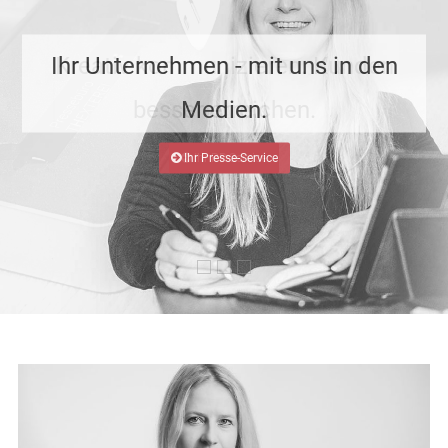
e
n
Ihr Unternehmen - mit uns in den
Kreativ kommunizieren. Kunden
t
besser erreichen.
Medien.
Ihr Presse-Service
Ihr PR-Service