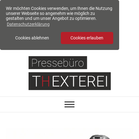
Wir möchten Cookies verwenden, um Ihnen die Nutzung
unserer Webseite so angenehm wie möglich zu
gestalten und um unser Angebot zu optimieren.
Datenschutzerklärung
Cookies ablehnen
Cookies erlauben
S
k
i
p
t
o
c
o
n
t