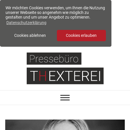
Wir möchten Cookies verwenden, um Ihnen die Nutzung
unserer Webseite so angenehm wie möglich zu
gestalten und um unser Angebot zu optimieren.
Datenschutzerklärung
Cookies ablehnen
Cookies erlauben
S
k
i
p
t
o
c
o
n
t